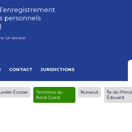
d’enregistrement
s personnels
)
ns. Un service.
R
CONTACT
JURIDICTIONS
uvelle-Écosse
Territoires du
Nunavut
Île-du-Princ
Nord-Ouest
Édouard