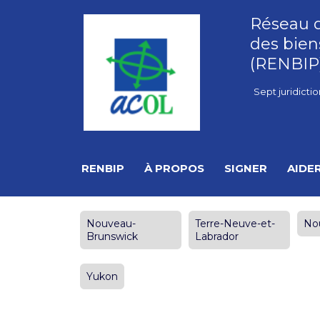
Réseau 
des bien
(RENBIP
Sept juridictio
RENBIP
À PROPOS
SIGNER
AIDE
Nouveau-
Terre-Neuve-et-
No
Brunswick
Labrador
Yukon