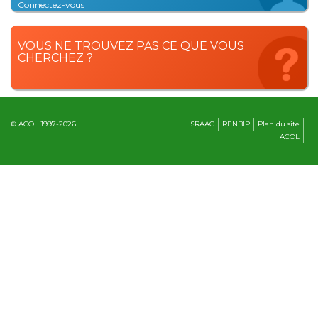
Connectez-vous
VOUS NE TROUVEZ PAS CE QUE VOUS
CHERCHEZ ?
© ACOL 1997-2026
SRAAC
RENBIP
Plan du site
ACOL