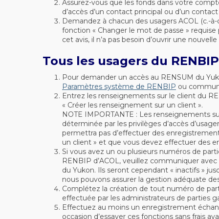
Assurez-vous que les fonds dans votre compte
d’accès d’un contact principal ou d’un contact
Demandez à chacun des usagers ACOL (c.-à-d. 
fonction « Changer le mot de passe » requise
cet avis, il n’a pas besoin d’ouvrir une nouvelle
Tous les usagers du RENBI
Pour demander un accès au RENSUM du Yukon, 
Paramètres système de RENBIP
ou communi
Entrez les renseignements sur le client du R
« Créer les renseignement sur un client ».
NOTE IMPORTANTE : Les renseignements sur le
déterminée par les privilèges d’accès d’usag
permettra pas d’effectuer des enregistrement
un client » et que vous devez effectuer des 
Si vous avez un ou plusieurs numéros de partie
RENBIP d’ACOL, veuillez communiquer avec le 
du Yukon. Ils seront cependant « inactifs » ju
nous pouvons assurer la gestion adéquate des n
Complétez la création de tout numéro de parti
effectuée par les administrateurs de parties ga
Effectuez au moins un enregistrement échantil
occasion d’essayer ces fonctions sans frais 