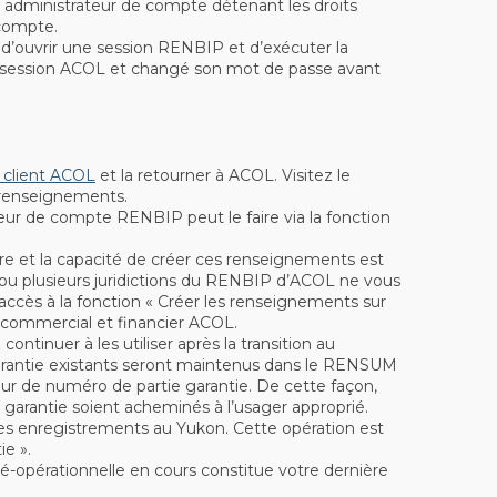
 administrateur de compte détenant les droits
 compte.
d’ouvrir une session RENBIP et d’exécuter la
ne session ACOL et changé son mot de passe avant
client ACOL
et la retourner à ACOL. Visitez le
 renseignements.
eur de compte RENBIP peut le faire via la fonction
e et la capacité de créer ces renseignements est
 ou plusieurs juridictions du RENBIP d’ACOL ne vous
ccès à la fonction « Créer les renseignements sur
 commercial et financier ACOL.
tinuer à les utiliser après la transition au
garantie existants seront maintenus dans le RENSUM
teur de numéro de partie garantie. De cette façon,
e garantie soient acheminés à l’usager approprié.
des enregistrements au Yukon. Cette opération est
ie ».
é-opérationnelle en cours constitue votre dernière