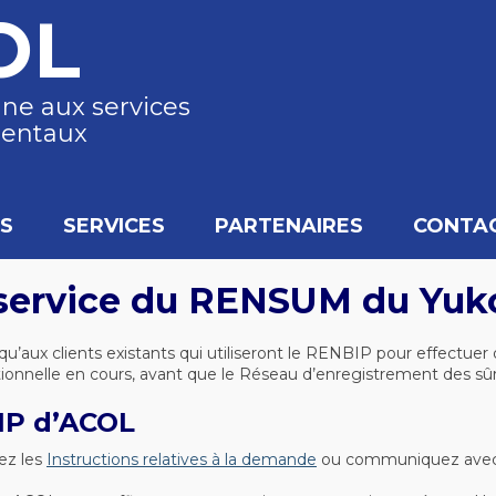
OL
gne aux services
entaux
S
SERVICES
PARTENAIRES
CONTA
n service du RENSUM du Yuk
qu’aux clients existants qui utiliseront le RENBIP pour effectue
tionnelle en cours, avant que le Réseau d’enregistrement des sû
IP d’ACOL
ez les
Instructions relatives à la demande
ou communiquez avec