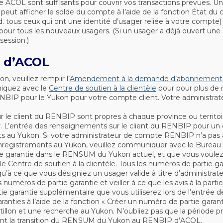
 ACOL sont suffisants pour couvrir vos transactions prévues. Un
 peut afficher le solde du compte à l’aide de la fonction État du
tous ceux qui ont une identité d’usager reliée à votre compte) 
 pour tous les nouveaux usagers. (Si un usager a déjà ouvert u
 session.)
P d’ACOL
veuillez remplir l’
Amendement à la demande d’abonnement 
quez avec le
Centre de soutien à la clientèle
pour pour plus de
ENBIP pour le Yukon pour votre compte client. Votre administrat
 client du RENBIP sont propres à chaque province ou territoir
er. L’entrée des renseignements sur le client du RENBIP pour un
s au Yukon. Si votre administrateur de compte RENBIP n’a pas a
enregistrements au Yukon, veuillez communiquer avec le Bureau
 garantie dans le RENSUM du Yukon actuel, et que vous voulez con
Centre de soutien à la clientèle. Tous les numéros de partie 
squ’à ce que vous désigniez un usager valide à titre d’administra
uméros de partie garantie et veiller à ce que les avis à la parti
e garantie supplémentaire que vous utiliserez lors de l’entrée 
ranties à l’aide de la fonction « Créer un numéro de partie garant
lon et une recherche au Yukon. N’oubliez pas que la période pr
avant la transition du RENSUM du Yukon au RENBIP d’ACOL.