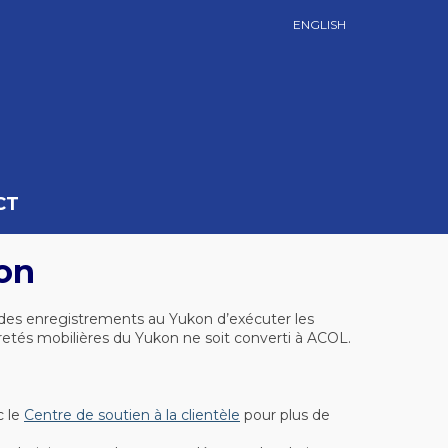
ENGLISH
CT
on
r des enregistrements au Yukon d’exécuter les
retés mobilières du Yukon ne soit converti à ACOL.
 le
Centre de soutien à la clientèle
pour plus de