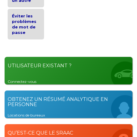
un autre
Éviter les
problèmes
de mot de
passe
UTILISATEUR EXISTANT ?
Connectez-vous
OBTENEZ UN RÉSUMÉ ANALYTIQUE EN
PERSONNE
Locations de bureaux
QU’EST-CE QUE LE SRAAC