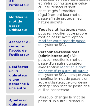
de
et n’être connu que par celui-
l’utilisateur
ci. Les utilisateurs sont
encouragés à modifier
régulièrement leur mot de
Modifier le
passe afin de protéger leur
mot de
nature secrète.
passe
Tous les utilisateurs :
Vous
utilisateur
pouvez modifier votre propre
mot de passe avec l’option
Modifier votre mot de passe
Accorder ou
du système SCA.
révoquer
l’accès de
Personnes-ressources
l’utilisateur
(administrateurs) :
Vous
pouvez modifier le mot de
passe d’un autre utilisateur
Réaffecter
avec l’option
Modifier le mot
de passe d’un autre utilisateur
un ID
du système SCA. Lorsque vous
utilisateur
modifiez le mot de passe d’un
d’une
autre utilisateur, celui-ci devra
personne à
changer son mot de passe dès
une autre
qu’il se connectera.
Pourquoi changer le mot de
Ajouter un
passe d’un autre utilisateur?
utilisateur