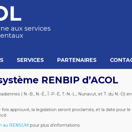
OL
gne aux services
entaux
S
SERVICES
PARTENAIRES
CONTA
u système RENBIP d’ACOL
adiennes ( N.-B., N.-É., Î.-P.-É, T.-N.-L., Nunavut, et T. du N.-O
 fois approuvé, la legislation seront proclamés, et la date pou
ncé.
on au RENSUM
pour plus d’informations.