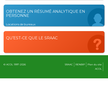
OBTENEZ UN RÉSUMÉ ANALYTIQUE EN
PERSONNE
Locations de bureaux
QU’EST-CE QUE LE SRAAC
© ACOL 1997-2026
SRAAC
RENBIP
Plan du site
ACOL