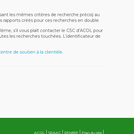
isant les mêmes critères de recherche précis) au
s rapports créés pour ces recherches en double.
me, s’il vous plaît contacter le CSC d’ACOL pour
tes les recherches touchées. L’identificateur de
entre de soutien à la clientèle
.
ACOL
SRAAC
RENBIP
Plan du site